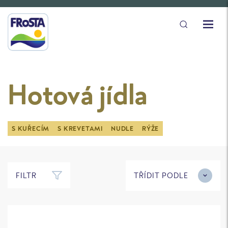
Hotová jídla
S KUŘECÍM
S KREVETAMI
NUDLE
RÝŽE
FILTR
TŘÍDIT PODLE