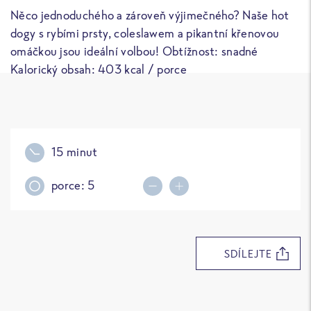
Něco jednoduchého a zároveň výjimečného? Naše hot
dogy s rybími prsty, coleslawem a pikantní křenovou
omáčkou jsou ideální volbou! Obtížnost: snadné
Kalorický obsah: 403 kcal / porce
15 minut
porce:
5
Decrease portions
Increase portions
SDÍLEJTE