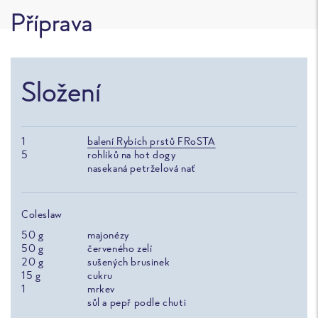
Příprava
Složení
1
balení Rybích prstů FRoSTA
5
rohlíků na hot dogy
nasekaná petrželová nať
Coleslaw
50
g
majonézy
50
g
červeného zelí
20
g
sušených brusinek
15
g
cukru
1
mrkev
sůl a pepř podle chuti