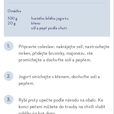
Omáčka
100
g
hustého bílého jogurtu
20
g
křenu
sůl a pepř podle chuti
Připravte coleslaw: nakrájejte zelí, nastrouhejte
mrkev, přidejte brusinky, majonézu, vše
promíchejte a dochuťte solí a pepřem.
Jogurt smíchejte s křenem, dochuťte solí a
pepřem.
Rybí prsty upečte podle návodu na obalu. Ke
konci pečení můžete do trouby na chvíli vložit
rohlíky na hot dogy.