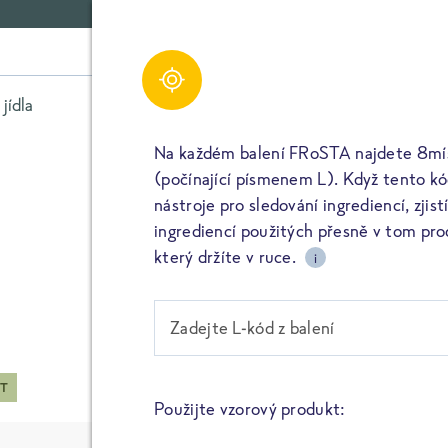
Filtr
Třídit podle
jídla
Zelenina
Bylinky
Na každém balení FRoSTA najdete 8mís
NEJNOVĚJŠÍ
(počínající písmenem L). Když tento k
nástroje pro sledování ingrediencí, zjis
ABECEDNÍ
ingrediencí použitých přesně v tom p
ČAS NA PŘÍPRAVU
který držíte v ruce.
i
HODNOCENÍ
UHLÍKOVÁ STOPA
Zadejte L-kód z balení
*) Filtr se vztahuje na složky produktu. 
PROTEINS LEVEL
přitom nezohledňuje.
ÁT
VELIKOST BALENÍ
Použijte vzorový produkt: