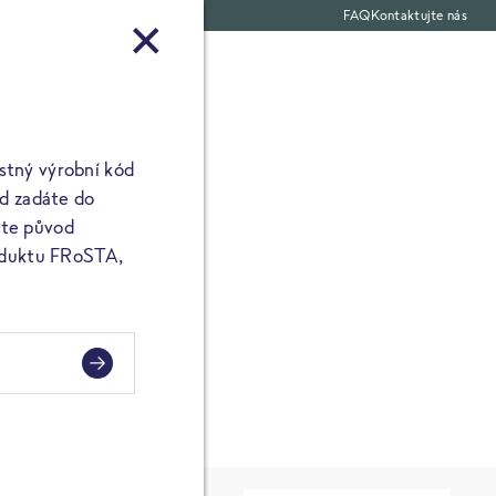
FAQ
Kontaktujte nás
Snacky
tný výrobní kód
PŘIPRAVENO V
ód zadáte do
títe původ
PROSÍM BEZ*
roduktu FRoSTA,
ČAS NA PŘÍPRAVU
Označení stop se