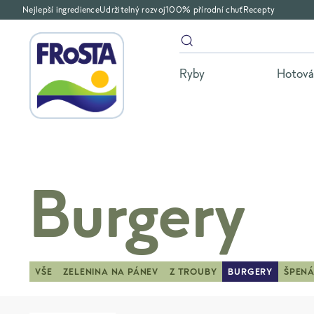
Nejlepší ingredience
Udržitelný rozvoj
100% přírodní chuť
Recepty
Ryby
Hotová 
Burgery
VŠE
ZELENINA NA PÁNEV
Z TROUBY
BURGERY
ŠPEN