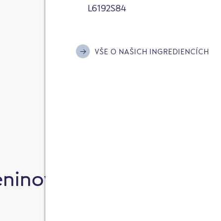
POUŽÍT FILTR
L6192S84
POUŽÍT ŘAZENÍ
SMAZAT VŠE
VŠE O NAŠICH INGREDIENCÍCH
OBNOVIT ŘAZENÍ
ninové burgery