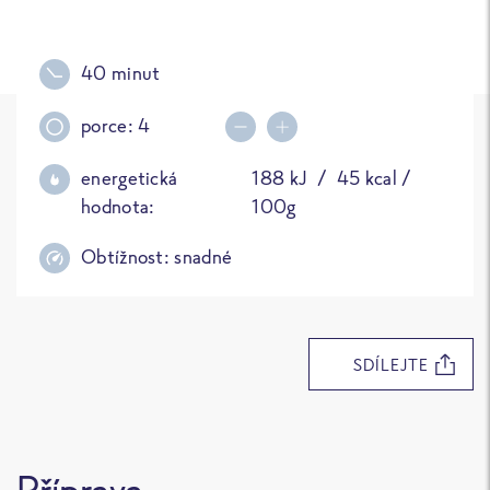
40 minut
porce:
4
Decrease portions
Increase portions
energetická
188
kJ /
45
kcal /
hodnota:
100g
Obtížnost:
snadné
SDÍLEJTE
Příprava