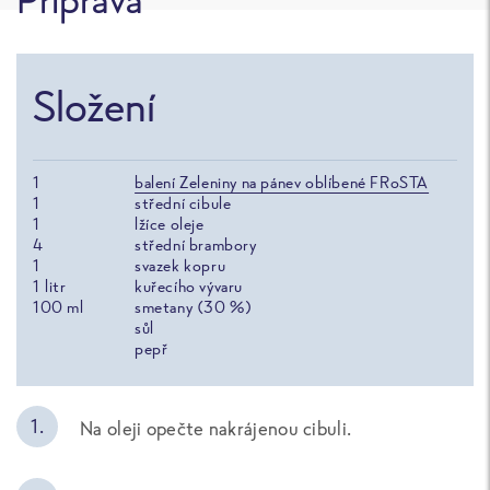
Složení
1
balení Zeleniny na pánev oblíbené FRoSTA
1
střední cibule
1
lžíce oleje
4
střední brambory
1
svazek kopru
1
litr
kuřecího vývaru
100
ml
smetany (30 %)
sůl
pepř
Na oleji opečte nakrájenou cibuli.