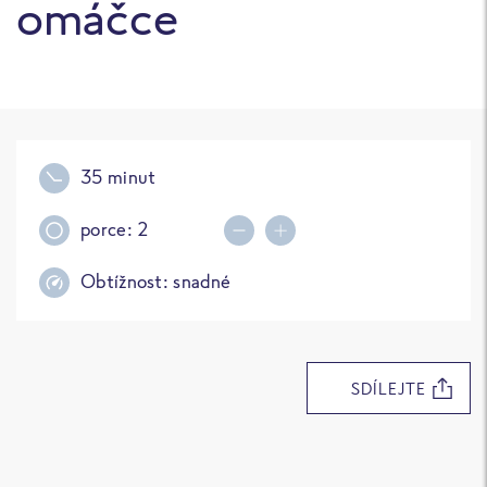
omáčce
35 minut
porce:
2
Decrease portions
Increase portions
Obtížnost:
snadné
SDÍLEJTE