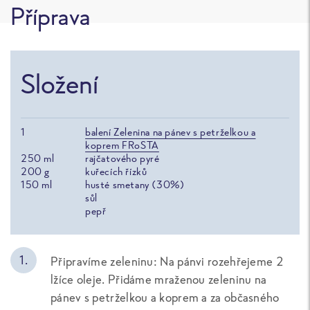
Příprava
Složení
1
balení Zelenina na pánev s petrželkou a
koprem FRoSTA
250
ml
rajčatového pyré
200
g
kuřecích řízků
150
ml
husté smetany (30%)
sůl
pepř
Připravíme zeleninu: Na pánvi rozehřejeme 2
lžíce oleje. Přidáme mraženou zeleninu na
pánev s petrželkou a koprem a za občasného